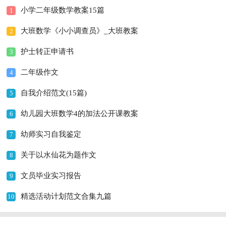
小学二年级数学教案15篇
1
大班数学《小小调查员》_大班教案
2
护士转正申请书
3
二年级作文
4
自我介绍范文(15篇)
5
幼儿园大班数学4的加法公开课教案
6
幼师实习自我鉴定
7
关于以水仙花为题作文
8
文员毕业实习报告
9
精选活动计划范文合集九篇
10