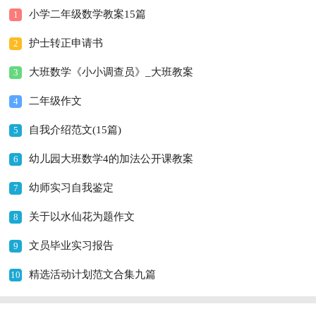
小学二年级数学教案15篇
1
护士转正申请书
2
大班数学《小小调查员》_大班教案
3
二年级作文
4
自我介绍范文(15篇)
5
幼儿园大班数学4的加法公开课教案
6
幼师实习自我鉴定
7
关于以水仙花为题作文
8
文员毕业实习报告
9
精选活动计划范文合集九篇
10