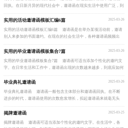
回执。在日新月异的现代社会中，邀请函在现实生活中使用广泛，到
底应如何拟定邀请函呢？以下是小编为大家收集的毕...
2025-03-26
实用的活动邀请函模板汇编6篇
实用的活动邀请函模板汇编6篇 邀请函是在举办某项活动前，邀请
别人来参加的书面邀约。在现在的社会生活中，各种邀请函频频出
现，相信很多朋友都对拟邀请函感到非常苦恼吧，以下...
2025-03-26
实用的毕业邀请函模板集合7篇
实用的毕业邀请函模板集合7篇 邀请函可适当添加个性化的邀约文
字。在日常生活和工作中，邀请函出现的次数越来越多，到底应如何
拟定邀请函呢？下面是小编精心整理的毕业邀请函7...
2025-03-26
毕业典礼邀请函
毕业典礼邀请函 邀请函一般包含主体部分和邀请函回执。在不断
进步的时代，邀请函使用的次数愈发增长，拟起邀请函来就毫无头
绪？以下是小编帮大家整理的毕业典礼邀请函，仅供参考...
2025-03-25
揭牌邀请函
揭牌邀请函 邀请函可适当添加个性化的邀约文字。在生活中，各