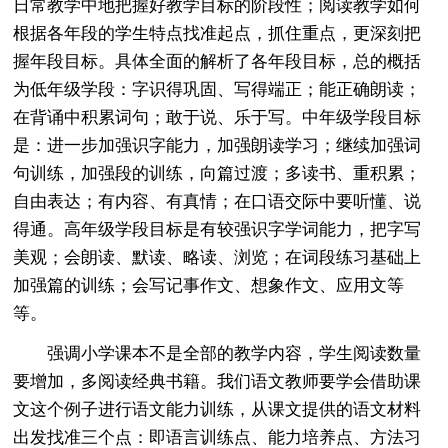
日常教学中地把握好教学目标的阶段性；阅读教学如何
根据各年段的学生特点找准起点，抓住重点，更深刻把
握年段目标。具体全面的解析了各年段目标，总的概括
为低年级学段：字识得巩固、写得端正；能正确朗读；
在背诵中积累词句；敢于说、乐于写。中年级学段目标
是：进一步加强识字能力，加强朗读学习；继续加强词
句训练，加强段的训练，向篇过渡；多读书、重积累；
自由表达；有内容、有真情；在口语交际中要听懂、说
得通。高年级学段目标是有较强识字学词能力，把字写
美观；会朗读、默读、略读、浏览；在词段练习基础上
加强篇的训练；会写记事作文、想象作文、应用文等
等。
强调小学课本不是全部的教学内容，学生阅读数量
要增加，多阅读经典书籍。我们语文教师要学会借助课
文这个例子进行语文能力训练，从课文提供的语文材料
出发找准三个点：即语言训练点、能力培养点、方法习