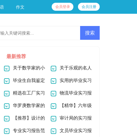
会员登录
会员注册
语
作文
最新推荐
关于数学家的小
关于乐观的名人
故事(7篇)
毕业生自我鉴定
故事
实用的毕业实习
(精选15篇)
精选在工厂实习
报告汇总六篇
物流毕业实习报
报告合集九篇
华罗庚数学家的
告
【精华】六年级
故事
【推荐】设计的
心愿作文300字集锦
审计局的实习报
实习报告汇总8篇
专业实习报告范
7篇
告
文员毕业实习报