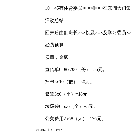
10：45有体育委员×××和×××在东湖大
活动总结
回来后由副班长×××以及×××及学习委员×
经费预算
项目，金额
宣传单0.08x700（份）=56元。
扫帚3x10（把）=30元。
簸箕3x6（个）=18元。
垃圾袋0.5x6（个）=3元。
公交费用2x68（人）=136元。
活动计划 篇2