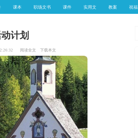
告
课本
职场文书
课件
实用文
教案
祝福
活动计划
:26:32
阅读全文
下载本文