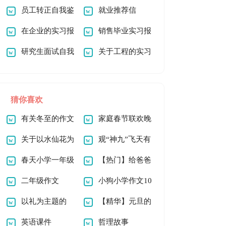
文集合7篇
员工转正自我鉴
告
就业推荐信
定(15篇)
在企业的实习报
销售毕业实习报
告范文合集五篇
研究生面试自我
告
关于工程的实习
介绍
报告合集8篇
猜你喜欢
有关冬至的作文
家庭春节联欢晚
600字4篇
关于以水仙花为
会作文（精选8篇）
观“神九”飞天有
题作文
春天小学一年级
感
【热门】给爸爸
作文300字合集九篇
二年级作文
妈妈的一封信
小狗小学作文10
以礼为主题的
篇
【精华】元旦的
800字作文
英语课件
作文900字合集9篇
哲理故事